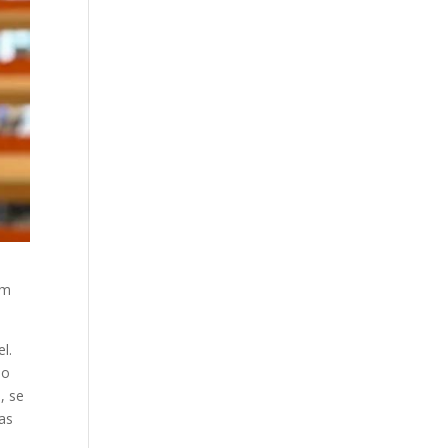
em
l.
ho
, se
as