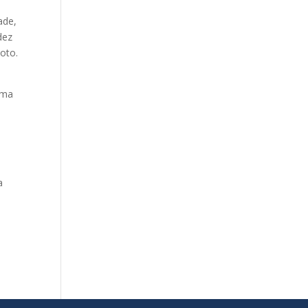
ade,
dez
oto.
uma
a