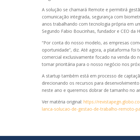
A solução se chamará Remote e permitirá gestã
comunicação integrada, segurança com biometria
anos trabalhando com tecnologia própria em uma
Segundo Fabio Boucinhas, fundador e CEO da Ho
“Por conta do nosso modelo, as empresas come
oportunidade”, diz. Até agora, a plataforma foi t
comercial exclusivamente focado na venda do n
tornar prioritária para o nosso negócio nos pr
A startup também está em processo de captação 
direcionando os recursos para desenvolvimento
neste ano e queremos dobrar de tamanho no ano
Ver matéria original:
https://revistapegn.globo.
lanca-solucao-de-gestao-de-trabalho-remoto-p