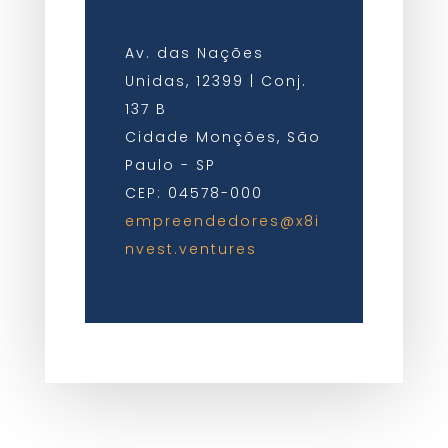
Av. das Nações
Unidas, 12399 | Conj.
137 B
Cidade Monções, São
Paulo - SP
CEP: 04578-000
empreendedores@x8i
nvest.ventures