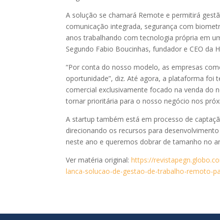
A solução se chamará Remote e permitirá gestã
comunicação integrada, segurança com biometria
anos trabalhando com tecnologia própria em uma
Segundo Fabio Boucinhas, fundador e CEO da Ho
“Por conta do nosso modelo, as empresas come
oportunidade”, diz. Até agora, a plataforma foi t
comercial exclusivamente focado na venda do n
tornar prioritária para o nosso negócio nos pr
A startup também está em processo de captação 
direcionando os recursos para desenvolvimento
neste ano e queremos dobrar de tamanho no ano
Ver matéria original:
https://revistapegn.globo.
lanca-solucao-de-gestao-de-trabalho-remoto-p