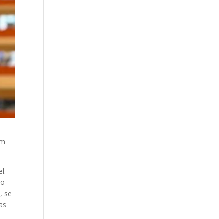
em
l.
ho
, se
as