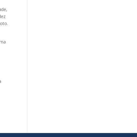
ade,
dez
oto.
uma
a