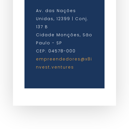
Av. das Nações
Unidas, 12399 | Conj.
137 B
Cidade Monções, São
Paulo - SP
CEP: 04578-000
empreendedores@x8i
nvest.ventures